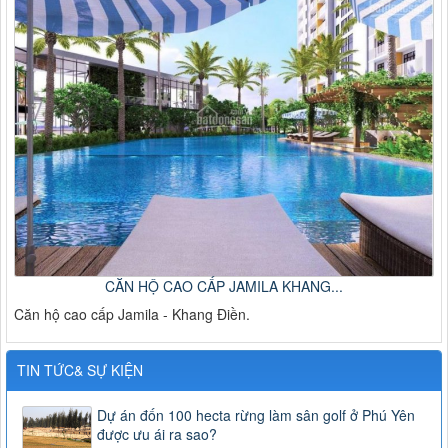
CĂN HỘ CAO CẤP JAMILA KHANG...
Căn hộ cao cấp Jamila - Khang Điền.
TIN TỨC& SỰ KIỆN
Dự án đốn 100 hecta rừng làm sân golf ở Phú Yên
được ưu ái ra sao?