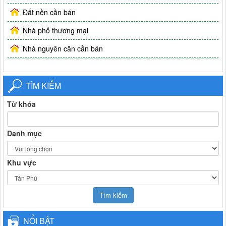
Đất nền cần bán
Nhà phố thương mại
Nhà nguyên căn cần bán
TÌM KIẾM
Từ khóa
Danh mục
Khu vực
NỔI BẬT