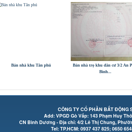
Bán nhà khu Tân phú
Bán nhà trọ khu dân cư 3/2 An 
Bình...
CÔNG TY CỔ PHẦN BẤT ĐỘNG S
Add: VPGD Gò Vấp: 143 Phạm Huy Thôn
CN Bình Dương - Địa chỉ: 4/2 Lê Thị Chung, Phư
Tel: TP.HCM: 0937 437 825; 0650 654