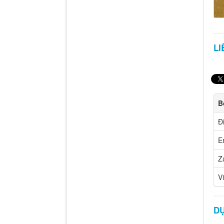
LI
B
Đ
E
Z
V
D