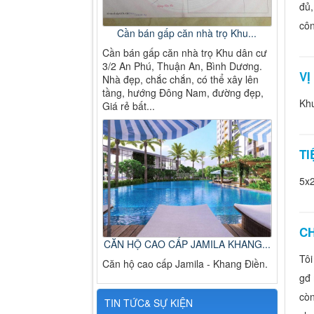
đủ,
côn
Cần bán gấp căn nhà trọ Khu...
Cần bán gấp căn nhà trọ Khu dân cư
3/2 An Phú, Thuận An, Bình Dương.
VỊ
Nhà đẹp, chắc chắn, có thể xây lên
tầng, hướng Đông Nam, đường đẹp,
Khu
Giá rẻ bất...
TI
5x
CH
CĂN HỘ CAO CẤP JAMILA KHANG...
Tôi
Căn hộ cao cấp Jamila - Khang Điền.
gđ 
còn
TIN TỨC& SỰ KIỆN