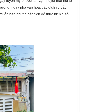
gay tuyến mỹ phước tân vạn, huyết mặt nối từ
phường, ngay nhà văn hoá, các dịch vụ đầy
a muốn bán nhưng cần tiền để thực hiện 1 số