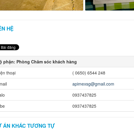
ÊN HỆ
ộ phận: Phòng Chăm sóc khách hàng
iện thoại
( 0650) 6544 248
mail
apimexsg@gmail.com
alo
0937437825
ibe
0937437825
Ự ÁN KHÁC TƯƠNG TỰ