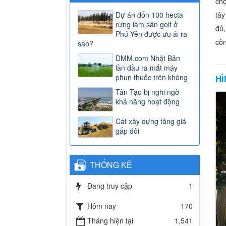
chợ
tây
Dự án đốn 100 hecta
rừng làm sân golf ở
đủ,
Phú Yên được ưu ái ra
côn
sao?
DMM.com Nhật Bản
lần đầu ra mắt máy
phun thuốc trên không
HÌ
Tân Tạo bị nghi ngờ
khả năng hoạt động
Cát xây dựng tăng giá
gấp đôi
THỐNG KÊ
Đang truy cập
1
Hôm nay
170
Tháng hiện tại
1,541