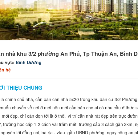
n nhà khu 3/2 phường An Phú, Tp Thuận An, Bình 
hu vực:
Bình Dương
ên hệ
ỚI THIỆU CHUNG
 là chính chủ nhà, cần bán căn nhà 5x20 trong khu dân cư 3/2 Phườn
muốn chuyển về nơi ở mới nên mới cần bán cho ai có nhu cầu ở thực s
 mới đẹp, chỉ cần dọn tới là ở thôi. vì trí căn nhà rất đẹp trên trực đ
, trường học cấp 1-2 cách vài trăm mét, trường cấp 3 cách gần 2km, n
 nguyên tới đồng nai, bà rịa - vtau. gần UBND phường, ngay công an 