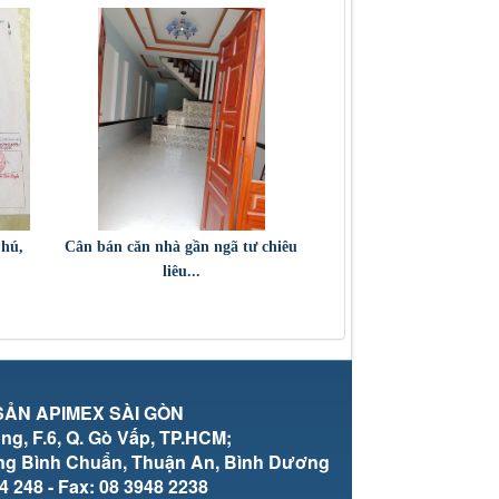
Phú,
Cân bán căn nhà gần ngã tư chiêu
liêu...
ẢN APIMEX SÀI GÒN
g, F.6, Q. Gò Vấp, TP.HCM;
ờng Bình Chuẩn, Thuận An, Bình Dương
4 248 - Fax: 08 3948 2238