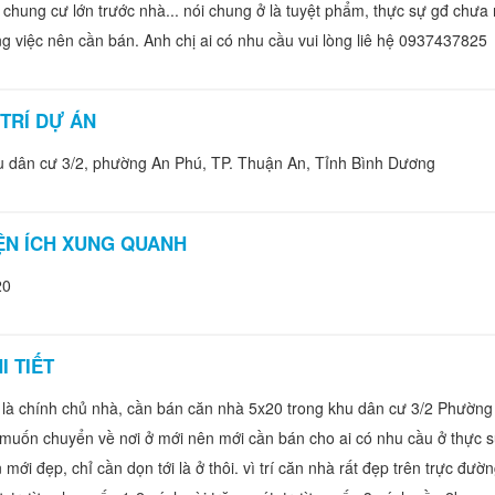
 chung cư lớn trước nhà... nói chung ở là tuyệt phẩm, thực sự gđ chư
g việc nên cần bán. Anh chị ai có nhu cầu vui lòng liê hệ 0937437825
 TRÍ DỰ ÁN
 dân cư 3/2, phường An Phú, TP. Thuận An, Tỉnh Bình Dương
ỆN ÍCH XUNG QUANH
20
I TIẾT
 là chính chủ nhà, cần bán căn nhà 5x20 trong khu dân cư 3/2 Phườn
muốn chuyển về nơi ở mới nên mới cần bán cho ai có nhu cầu ở thực s
 mới đẹp, chỉ cần dọn tới là ở thôi. vì trí căn nhà rất đẹp trên trực đ