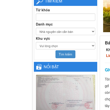
TÌM KIẾM
Từ khóa
Danh mục
Khu vực
Bá
K
Li
NỔI BẬT
GI
Tôi
gđ 
còn
chợ
tây