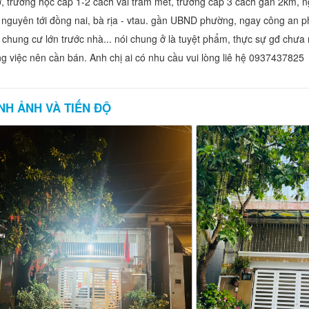
, trường học cấp 1-2 cách vài trăm mét, trường cấp 3 cách gần 2km, n
 nguyên tới đồng nai, bà rịa - vtau. gần UBND phường, ngay công an 
 chung cư lớn trước nhà... nói chung ở là tuyệt phẩm, thực sự gđ chư
g việc nên cần bán. Anh chị ai có nhu cầu vui lòng liê hệ 0937437825
NH ẢNH VÀ TIẾN ĐỘ