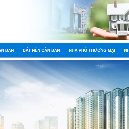
ẦN BÁN
ĐẤT NỀN CẦN BÁN
NHÀ PHỐ THƯƠNG MẠI
N