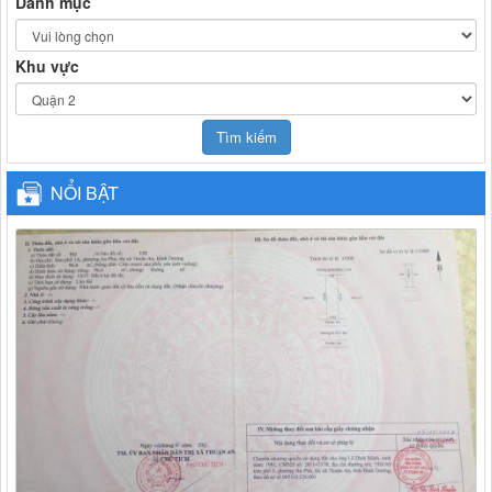
Danh mục
Khu vực
NỔI BẬT