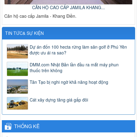
CĂN HỘ CAO CẤP JAMILA KHANG...
Căn hộ cao cấp Jamila - Khang Điền.
TIN TỨC& SỰ KIỆN
Dự án đốn 100 hecta rừng làm sân golf ở Phú Yên
được ưu ái ra sao?
DMM.com Nhật Bản lần đầu ra mắt máy phun
thuốc trên không
Tân Tạo bị nghi ngờ khả năng hoạt động
Cát xây dựng tăng giá gấp đôi
THỐNG KÊ