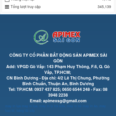
Tổng lượt truy cập
345,139
CÔNG TY CỔ PHẦN BẤT ĐỘNG SẢN APIMEX SÀI
GÒN
Add: VPGD Gò Vấp: 143 Phạm Huy Thông, F.6, Q. Gò
Vấp, TP.HCM;
CN Bình Dương - Địa chỉ: 4/2 Lê Thị Chung, Phường
Bình Chuẩn, Thuận An, Bình Dương
Tel: TP.HCM: 0937 437 825; 0650 6544 248 - Fax: 08
3948 2238
Email: apimexsg@gmail.com
may in lụa
may in lụa
,
may in ly trà sữa
,
may in túi
may in áo
,
may
bao bì
,
băng tải sấy