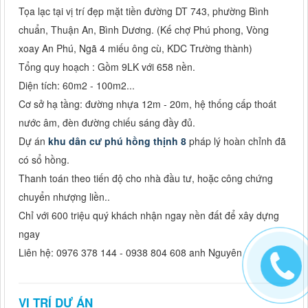
Tọa lạc tại vị trí đẹp mặt tiền đường DT 743, phường Bình
chuẩn, Thuận An, Bình Dương. (Kế chợ Phú phong, Vòng
xoay An Phú, Ngã 4 miếu ông cù, KDC Trường thành)
Tổng quy hoạch : Gồm 9LK với 658 nền.
Diện tích: 60m2 - 100m2...
Cơ sở hạ tầng: đường nhựa 12m - 20m, hệ thống cấp thoát
nước âm, đèn đường chiếu sáng đầy đủ.
Dự án
khu dân cư phú hồng thịnh 8
pháp lý hoàn chỉnh đã
có sổ hồng.
Thanh toán theo tiến độ cho nhà đầu tư, hoặc công chứng
chuyển nhượng liền..
Chỉ với 600 triệu quý khách nhận ngay nền đất để xây dựng
ngay
Liên hệ: 0976 378 144 - 0938 804 608 anh Nguyên
VỊ TRÍ DỰ ÁN