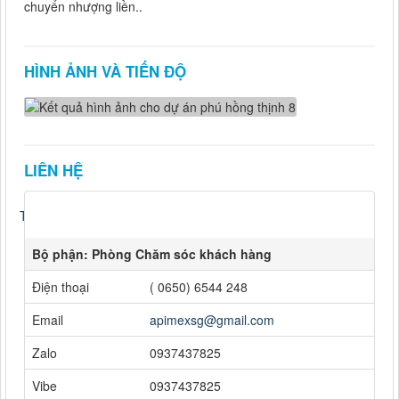
chuyển nhượng liền..
HÌNH ẢNH VÀ TIẾN ĐỘ
LIÊN HỆ
Tweet
Bộ phận: Phòng Chăm sóc khách hàng
Điện thoại
( 0650) 6544 248
Email
apimexsg@gmail.com
Zalo
0937437825
Vibe
0937437825