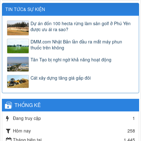
TIN TỨC& SỰ KIỆN
Dự án đốn 100 hecta rừng làm sân golf ở Phú Yên
được ưu ái ra sao?
DMM.com Nhật Bản lần đầu ra mắt máy phun
thuốc trên không
Tân Tạo bị nghi ngờ khả năng hoạt động
Cát xây dựng tăng giá gấp đôi
THỐNG KÊ
Đang truy cập
1
Hôm nay
258
Tháng hiện tại
1,445